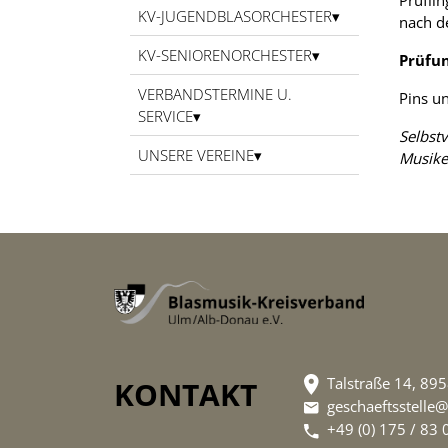
Prüflin
KV-JUGENDBLASORCHESTER
nach d
KV-SENIORENORCHESTER
Prüfu
VERBANDSTERMINE U.
Pins u
SERVICE
Selbst
UNSERE VEREINE
Musike
Talstraße 14, 89
KONTAKT
geschaeftsstelle
+49 (0) 175 / 83