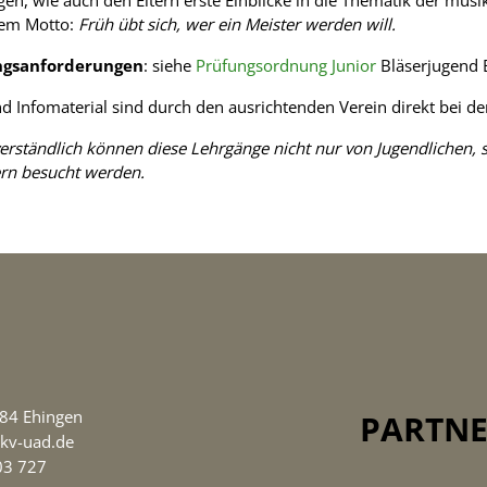
gen, wie auch den Eltern erste Einblicke in die Thematik der mus
em Motto:
Früh übt sich, wer ein Meister werden will.
ngsanforderungen
: siehe
Prüfungsordnung Junior
Bläserjugend
nd Infomaterial sind durch den ausrichtenden Verein direkt bei d
verständlich können diese Lehrgänge nicht nur von Jugendlichen,
rn besucht werden.
584 Ehingen
PARTN
@kv-uad.de
 03 727