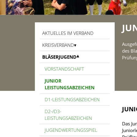
JU
AKTUELLES IM VERBAND
Ausgef
KREISVERBAND
des Bl
BLÄSERJUGEND
Prüfun
VORSTANDSCHAFT
JUNIOR
LEISTUNGSABZEICHEN
D1-LEISTUNGSABZEICHEN
JUN
D2-/D3-
LEISTUNGSABZEICHEN
Das Ju
JUGENDWERTUNGSSPIEL
Junior