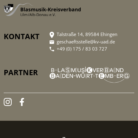
KONTAKT
Talstraße 14, 89584 Ehingen
geschaeftsstelle@kv-uad.de
+49 (0) 175 / 83 03 727
PARTNER