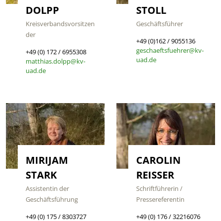
DOLPP
STOLL
Kreisverbandsvorsitzen
Geschäftsführer
der
+49 (0)162 / 9055136
geschaeftsfuehrer@kv-
+49 (0) 172 / 6955308
uad.de
matthias.dolpp@kv-
uad.de
MIRIJAM
CAROLIN
STARK
REISSER
Assistentin der
Schriftführerin /
Geschäftsführung
Pressereferentin
+49 (0) 175 / 8303727
+49 (0) 176 / 32216076