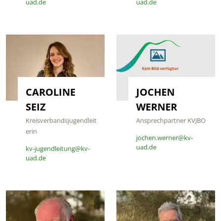
uad.de
uad.de
CAROLINE
JOCHEN
SEIZ
WERNER
Kreisverbandsjugendleit
Ansprechpartner KVJBO
erin
jochen.werner@kv-
uad.de
kv-jugendleitung@kv-
uad.de