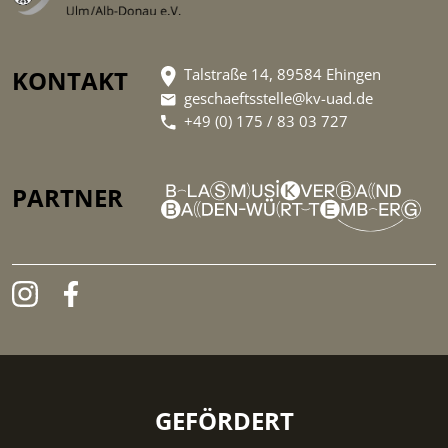
KONTAKT
Talstraße 14, 89584 Ehingen
geschaeftsstelle@kv-uad.de
+49 (0) 175 / 83 03 727
PARTNER
GEFÖRDERT